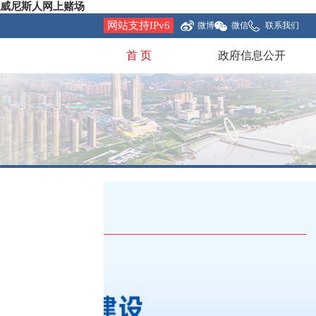
威尼斯人网上赌场
网站支持IPv6
微博
微信
联系我们
首 页
政府信息公开