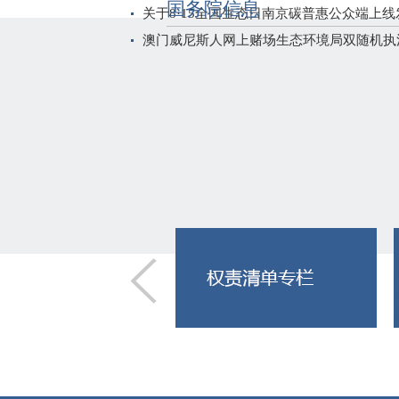
国务院信息
关于8·15全国生态日南京碳普惠公众端上线发
澳门威尼斯人网上赌场生态环境局双随机执