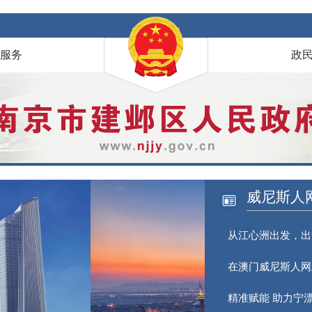
服务
政
威尼斯人
从江心洲出发，出
在澳门威尼斯人网
精准赋能 助力宁