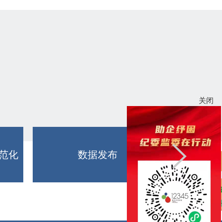
关闭
范化
数据发布