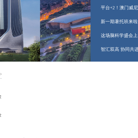
平台+2！澳门威
新一期暑托班来啦
这场脑科学盛会上
智汇双高 协同共进
>
金
金