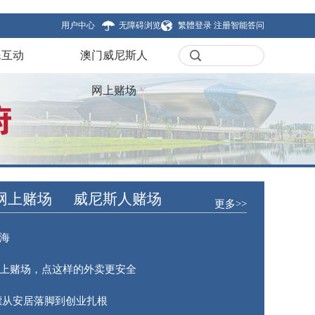
用户中心
无障碍浏览
繁體
登录
注册
智能答问
民互动
澳门威尼斯人
网上赌场
网上赌场
威尼斯人赌场
更多>>
海
上赌场，点这样的外卖更安全
漂从安居落脚到创业扎根