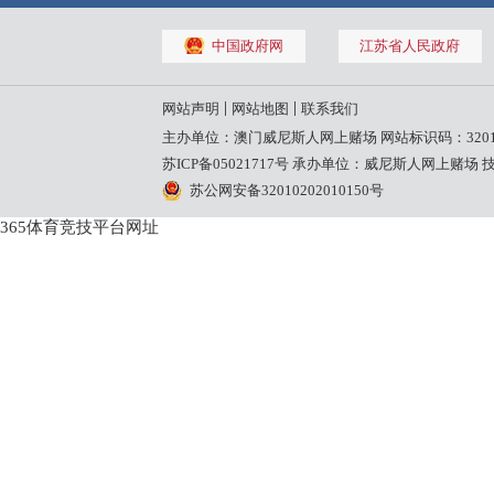
中国政府网
江苏省人民政府
网站声明
网站地图
联系我们
主办单位：澳门威尼斯人网上赌场 网站标识码：32010
苏ICP备05021717号
承办单位：威尼斯人网上赌场 
苏公网安备32010202010150号
365体育竞技平台网址